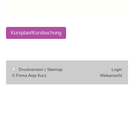
Kursplan/Kursbuchung
Druckversion
|
Sitemap
Login
© Firma Anja Kurz
Webansicht